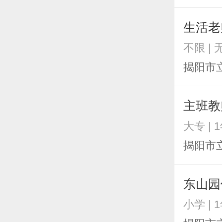
生活老
不限 | 
揭阳市
主班教
大专 | 
揭阳市
东山园
小学 | 