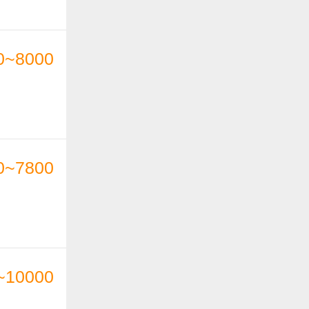
0~8000
0~7800
~10000