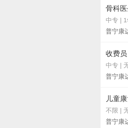
骨科医
中专 | 
普宁康
收费员
中专 |
普宁康
儿童康
不限 |
普宁康