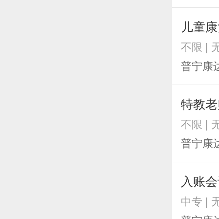
儿童康
不限 |
普宁康
特教老
不限 |
普宁康
入账会
中专 |