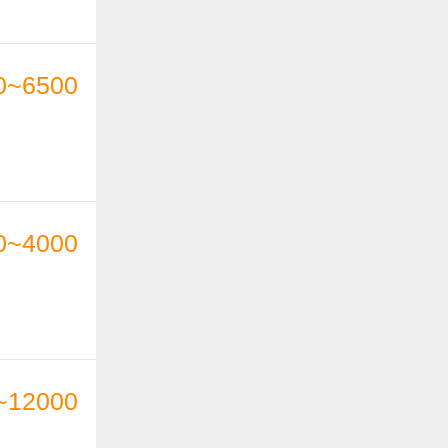
0~6500
0~4000
~12000