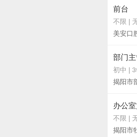
前台
不限 | 
美安口
部门主
初中 | 
揭阳市
办公室
不限 | 
揭阳市