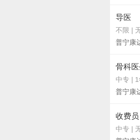
导医
不限 |
普宁康
骨科医
中专 | 
普宁康
收费员
中专 |