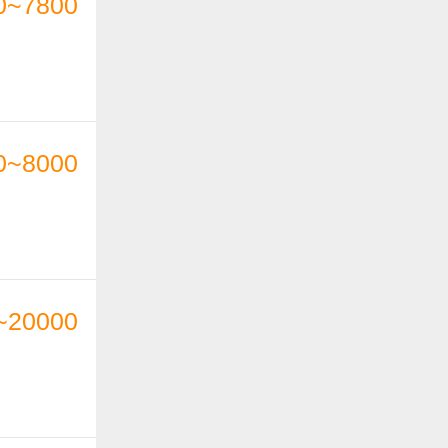
0~7800
0~8000
~20000