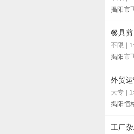
揭阳市
餐具剪
不限 | 
揭阳市
外贸运
大专 | 
揭阳恒
工厂杂