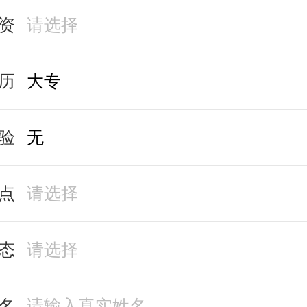
资
历
验
点
态
名